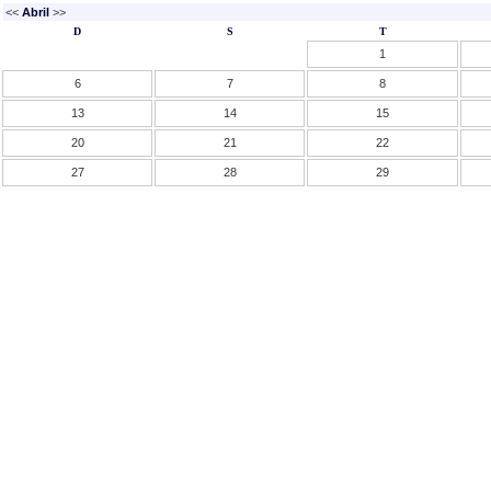
<<
Abril
>>
D
S
T
1
6
7
8
13
14
15
20
21
22
27
28
29