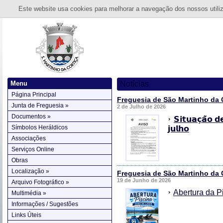
Este website usa cookies para melhorar a navegação dos nossos utiliza
Menu
Notícias
Página Principal
Freguesia de São Martinho da 
Junta de Freguesia »
2 de Julho de 2026
Documentos »
𝗦𝗶𝘁𝘂𝗮𝗰̧𝗮̃𝗼 
Símbolos Heráldicos
𝗷𝘂𝗹𝗵𝗼
Associações
Serviços Online
Obras
Localização »
Freguesia de São Martinho da 
19 de Junho de 2026
Arquivo Fotográfico »
Abertura da P
Multimédia »
Informações / Sugestões
Links Úteis