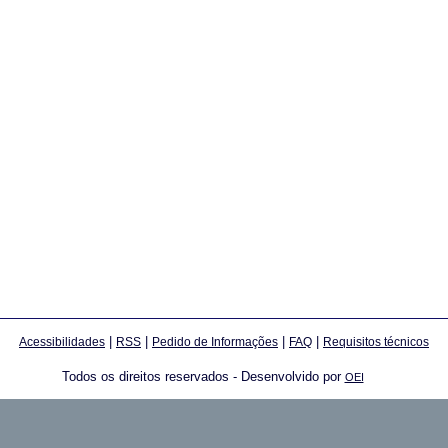
|
|
|
|
Acessibilidades
RSS
Pedido de Informações
FAQ
Requisitos técnicos
Todos os direitos reservados - Desenvolvido por
OEI