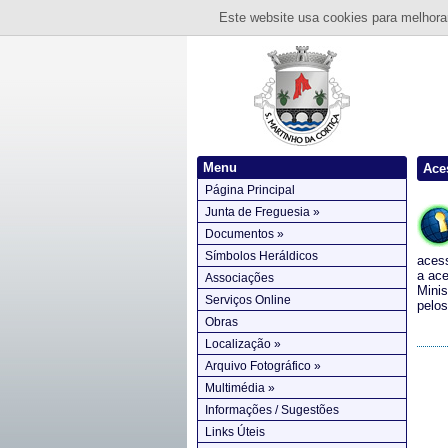
Este website usa cookies para melhorar
Menu
Ace
Página Principal
Junta de Freguesia »
Documentos »
Símbolos Heráldicos
acess
a ace
Associações
Minis
Serviços Online
pelo
Obras
Localização »
Arquivo Fotográfico »
Multimédia »
Informações / Sugestões
Links Úteis